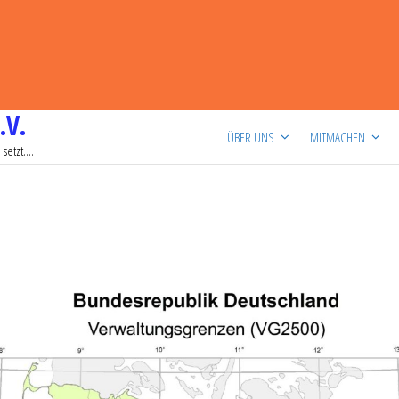
.V.
ÜBER UNS
MITMACHEN
setzt….