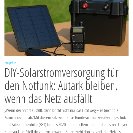
Projekte
DIY-Solarstromversorgung für
den Notfunk: Autark bleiben,
wenn das Netz ausfällt
„Wenn der Strom ausfällt, dann bricht nicht nur das Licht weg – es bricht die
Kommunikation ab.“Mit diesem Satz warnte das Bundesamt für Bevölkerungsschutz
und Katastrophenhilfe (BBK) bereits 2020 in einem Bericht über die Risiken langer
Stromausfälle. Stell dir vor: Ein schwerer Sturm zieht durchs Land, die Netze sind