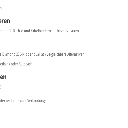
en
eren
 einer PL-Buchse und Kabelbindern leicht selbst bauen.
 Diamond X30-N oder qualitativ vergleichbare Alternativen.
sterbank oder Autodach.
ßen
)
ecker für flexible Verbindungen