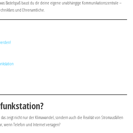
twas Bastelspaß baust du dir deine eigene unabhängige Kommunikationszentrale –
Technikfans und Ehrenamtliche.
 werden!
unkstation
funkstation?
das zeigt nicht nur der Klimawandel, sondern auch die Realität von Stromausfällen
ar, wenn Telefon und Internet versagen?