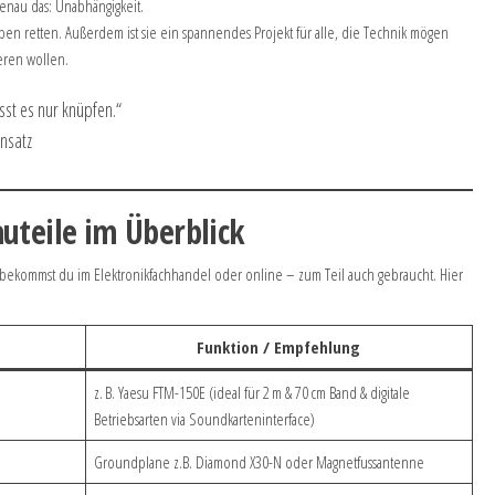
genau das: Unabhängigkeit.
eben retten. Außerdem ist sie ein spannendes Projekt für alle, die Technik mögen
eren wollen.
sst es nur knüpfen.“
nsatz
uteile im Überblick
 bekommst du im Elektronikfachhandel oder online – zum Teil auch gebraucht. Hier
Funktion / Empfehlung
z. B. Yaesu FTM-150E (ideal für 2 m & 70 cm Band & digitale
Betriebsarten via Soundkarteninterface)
Groundplane z.B. Diamond X30-N oder Magnetfussantenne