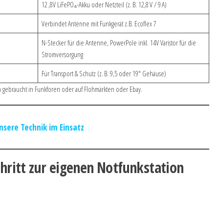
12 ,8V LiFePO₄-Akku oder Netzteil (z. B. 12,8 V / 9 A)
Verbindet Antenne mit Funkgerät z.B. Ecoflex 7
N-Stecker für die Antenne, PowerPole inkl. 14V Varistor für die
Stromversorgung
Für Transport & Schutz (z. B. 9,5 oder 19″ Gehäuse)
 gebraucht in Funkforen oder auf Flohmärkten oder Ebay.
nsere Technik im Einsatz
Schritt zur eigenen Notfunkstation
)