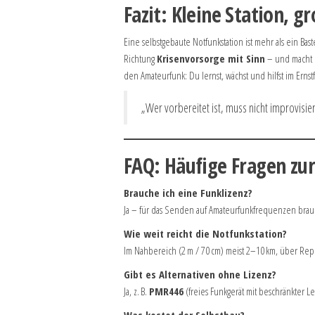
Fazit: Kleine Station, 
Eine selbstgebaute Notfunkstation ist mehr als ein Baste
Richtung
Krisenvorsorge mit Sinn
– und macht ei
den Amateurfunk: Du lernst, wächst und hilfst im Ern
„Wer vorbereitet ist, muss nicht improvisie
FAQ: Häufige Fragen zu
Brauche ich eine Funklizenz?
Ja – für das Senden auf Amateurfunkfrequenzen brau
Wie weit reicht die Notfunkstation?
Im Nahbereich (2 m / 70 cm) meist 2–10 km, über Repea
Gibt es Alternativen ohne Lizenz?
Ja, z. B.
PMR446
(freies Funkgerät mit beschränkter L