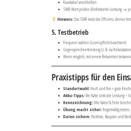
Koaxkabel anschließen
SWR-Wert prüfen (Reflektierte Leistung → je 
Hinweis:
Das SWR misst die Effizienz deiner Ant
5. Testbetrieb
Frequenz wählen (Lizenzpflicht beachten!)
Gegensprechverbindung (z. B. via Relaisstatio
Wenn möglich, mit einem Bekannten testweis
Praxistipps für den Eins
Standortwahl:
Hoch und frei = gute Reich
Akku-Tipps:
Bei Kälte sinkt die Leistung – Is
Kennzeichnung:
Alle Kabel & Teile beschr
Übung macht sicher:
Regelmäßig testen, 
Daten sichern:
Packliste, Bauplan und Bed