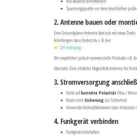
Alle Bauteile bereitstellen
Spannungsquelle vor dem Anschließen prüf
2. Antenne bauen oder monti
Eine Groundplane-Antenne lässt sich mit etwas Draht,
Anleitungen dazu findest du z. B. bei:
DIY-Anleitung
Wir empfehlen jedoch kommerzielle Produkte z.B. die
Alternativ: Eine einfache Magnetfuß-Antenne für Fen
3. Stromversorgung anschlie
Achte auf
korrekte Polarität
(Plus / Minus
Nutze eine
Sicherung
zur Sicherheit
Verwende Krokodilklemmen oder Anderson-St
4. Funkgerät verbinden
Funkgerät einschalten