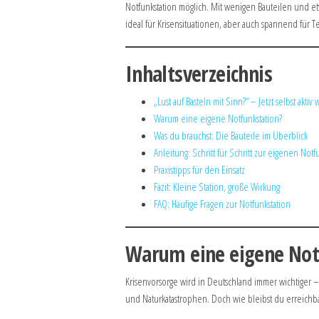
Notfunkstation möglich. Mit wenigen Bauteilen und e
ideal für Krisensituationen, aber auch spannend für 
Inhaltsverzeichnis
„Lust auf Basteln mit Sinn?“ – Jetzt selbst aktiv
Warum eine eigene Notfunkstation?
Was du brauchst: Die Bauteile im Überblick
Anleitung: Schritt für Schritt zur eigenen Notf
Praxistipps für den Einsatz
Fazit: Kleine Station, große Wirkung
FAQ: Häufige Fragen zur Notfunkstation
Warum eine eigene Not
Krisenvorsorge wird in Deutschland immer wichtiger – 
und Naturkatastrophen. Doch wie bleibst du erreichb