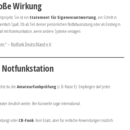
große Wirkung
lprojekt. Sie ist ein
Statement für Eigenverantwortung
, ein Schritt in
nfach Spaß. Ob als Teil deiner persönlichen Notfallausrüstung oder als Einstieg in
stfall mit Kommunikation, wenn andere Systeme versagen.
ren.“ – Notfunk Deutschland e.V.
r Notfunkstation
chst du die
Amateurfunkprüfung
(z. B. Klasse E). Empfangen darf jeder.
ter deutlich weiter. Bei Kurzwelle sogar international.
eistung) oder
CB-Funk
. Kein Ersatz, aber für einfache Anwendungen nützlich.