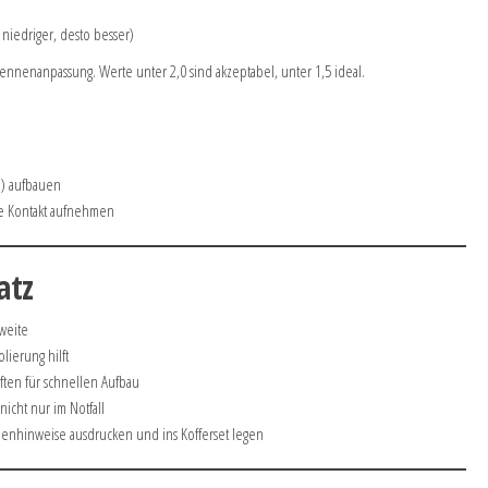
niedriger, desto besser)
ennenanpassung. Werte unter 2,0 sind akzeptabel, unter 1,5 ideal.
n) aufbauen
e Kontakt aufnehmen
atz
weite
olierung hilft
iften für schnellen Aufbau
nicht nur im Notfall
ienhinweise ausdrucken und ins Kofferset legen