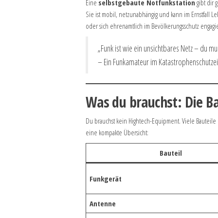
Eine
selbstgebaute Notfunkstation
gibt dir 
Sie ist mobil, netzunabhängig und kann im Ernstfall L
oder sich ehrenamtlich im Bevölkerungsschutz engagi
„Funk ist wie ein unsichtbares Netz – du mu
– Ein Funkamateur im Katastrophenschutzei
Was du brauchst: Die Ba
Du brauchst kein Hightech-Equipment. Viele Bauteile
eine kompakte Übersicht:
Bauteil
Funkgerät
Antenne