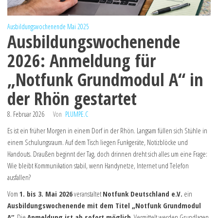
Ausbildungswochenende Mai 2025
Ausbildungswochenende
2026: Anmeldung für
„Notfunk Grundmodul A“ in
der Rhön gestartet
8. Februar 2026
Von
PLUMPE.C
Es ist ein früher Morgen in einem Dorf in der Rhön. Langsam füllen sich Stühle in
einem Schulungsraum. Auf dem Tisch liegen Funkgeräte, Notizblöcke und
Handouts. Draußen beginnt der Tag, doch drinnen dreht sich alles um eine Frage:
Wie bleibt Kommunikation stabil, wenn Handynetze, Internet und Telefon
ausfallen?
Vom
1. bis 3. Mai 2026
veranstaltet
Notfunk Deutschland e.V.
ein
Ausbildungswochenende mit dem Titel „Notfunk Grundmodul
A“
. Die
Anmeldung ist ab sofort möglich
. Vermittelt werden Grundlagen