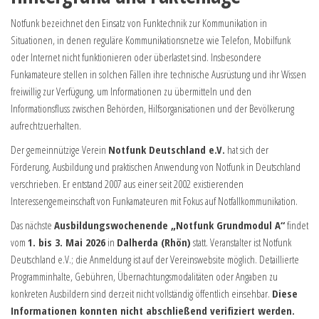
Notfunk bezeichnet den Einsatz von Funktechnik zur Kommunikation in
Situationen, in denen reguläre Kommunikationsnetze wie Telefon, Mobilfunk
oder Internet nicht funktionieren oder überlastet sind. Insbesondere
Funkamateure stellen in solchen Fällen ihre technische Ausrüstung und ihr Wissen
freiwillig zur Verfügung, um Informationen zu übermitteln und den
Informationsfluss zwischen Behörden, Hilfsorganisationen und der Bevölkerung
aufrechtzuerhalten.
Der gemeinnützige Verein
Notfunk Deutschland e.V.
hat sich der
Förderung, Ausbildung und praktischen Anwendung von Notfunk in Deutschland
verschrieben. Er entstand 2007 aus einer seit 2002 existierenden
Interessengemeinschaft von Funkamateuren mit Fokus auf Notfallkommunikation.
Das nächste
Ausbildungswochenende „Notfunk Grundmodul A“
findet
vom
1. bis 3. Mai 2026
in
Dalherda (Rhön)
statt. Veranstalter ist Notfunk
Deutschland e.V.; die Anmeldung ist auf der Vereinswebsite möglich. Detaillierte
Programminhalte, Gebühren, Übernachtungsmodalitäten oder Angaben zu
konkreten Ausbildern sind derzeit nicht vollständig öffentlich einsehbar.
Diese
Informationen konnten nicht abschließend verifiziert werden.