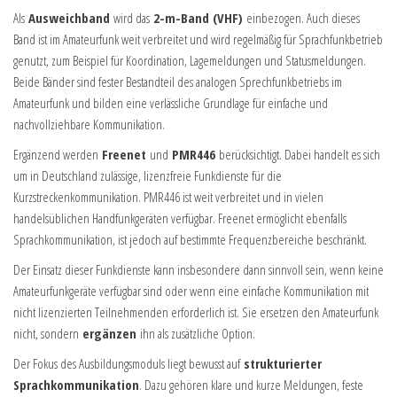
Als
Ausweichband
wird das
2-m-Band (VHF)
einbezogen. Auch dieses
Band ist im Amateurfunk weit verbreitet und wird regelmäßig für Sprachfunkbetrieb
genutzt, zum Beispiel für Koordination, Lagemeldungen und Statusmeldungen.
Beide Bänder sind fester Bestandteil des analogen Sprechfunkbetriebs im
Amateurfunk und bilden eine verlässliche Grundlage für einfache und
nachvollziehbare Kommunikation.
Ergänzend werden
Freenet
und
PMR446
berücksichtigt. Dabei handelt es sich
um in Deutschland zulässige, lizenzfreie Funkdienste für die
Kurzstreckenkommunikation. PMR446 ist weit verbreitet und in vielen
handelsüblichen Handfunkgeräten verfügbar. Freenet ermöglicht ebenfalls
Sprachkommunikation, ist jedoch auf bestimmte Frequenzbereiche beschränkt.
Der Einsatz dieser Funkdienste kann insbesondere dann sinnvoll sein, wenn keine
Amateurfunkgeräte verfügbar sind oder wenn eine einfache Kommunikation mit
nicht lizenzierten Teilnehmenden erforderlich ist. Sie ersetzen den Amateurfunk
nicht, sondern
ergänzen
ihn als zusätzliche Option.
Der Fokus des Ausbildungsmoduls liegt bewusst auf
strukturierter
Sprachkommunikation
. Dazu gehören klare und kurze Meldungen, feste