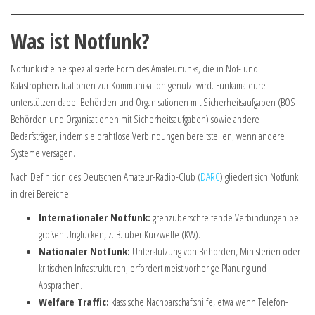
Was ist Notfunk?
Notfunk ist eine spezialisierte Form des Amateurfunks, die in Not- und
Katastrophensituationen zur Kommunikation genutzt wird. Funkamateure
unterstützen dabei Behörden und Organisationen mit Sicherheitsaufgaben (BOS –
Behörden und Organisationen mit Sicherheitsaufgaben) sowie andere
Bedarfsträger, indem sie drahtlose Verbindungen bereitstellen, wenn andere
Systeme versagen.
Nach Definition des Deutschen Amateur-Radio-Club (
DARC
) gliedert sich Notfunk
in drei Bereiche:
Internationaler Notfunk:
grenzüberschreitende Verbindungen bei
großen Unglücken, z. B. über Kurzwelle (KW).
Nationaler Notfunk:
Unterstützung von Behörden, Ministerien oder
kritischen Infrastrukturen; erfordert meist vorherige Planung und
Absprachen.
Welfare Traffic:
klassische Nachbarschaftshilfe, etwa wenn Telefon-