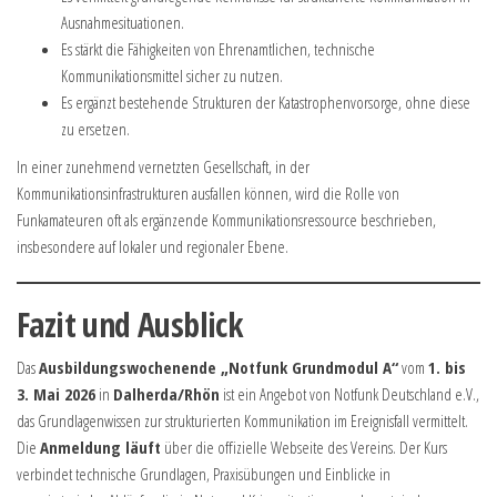
Ausnahmesituationen.
Es stärkt die Fähigkeiten von Ehrenamtlichen, technische
Kommunikationsmittel sicher zu nutzen.
Es ergänzt bestehende Strukturen der Katastrophenvorsorge, ohne diese
zu ersetzen.
In einer zunehmend vernetzten Gesellschaft, in der
Kommunikationsinfrastrukturen ausfallen können, wird die Rolle von
Funkamateuren oft als ergänzende Kommunikationsressource beschrieben,
insbesondere auf lokaler und regionaler Ebene.
Fazit und Ausblick
Das
Ausbildungswochenende „Notfunk Grundmodul A“
vom
1. bis
3. Mai 2026
in
Dalherda/Rhön
ist ein Angebot von Notfunk Deutschland e.V.,
das Grundlagenwissen zur strukturierten Kommunikation im Ereignisfall vermittelt.
Die
Anmeldung läuft
über die offizielle Webseite des Vereins. Der Kurs
verbindet technische Grundlagen, Praxisübungen und Einblicke in