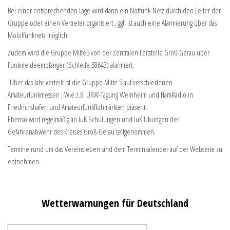
Bei einer entsprechenden Lage wird dann ein Notfunk-Netz durch den Leiter der
Gruppe oder einen Vertreter organisiert , ggf. ist auch eine Alarmierung über das
Mobilfunknetz möglich.
Zudem wird die Gruppe Mitte5 von der Zentralen Leitstelle Groß-Gerau über
Funkmeldeempfänger (Schleife 58643) alarmiert.
Über das Jahr verteilt ist die Gruppe Mitte 5 auf verschiedenen
Amateurfunkmessen , Wie z.B. UKW-Tagung Weinheim und HamRadio in
Friedrichshafen und Amateurfunkflohmärkten präsent.
Ebenso wird regelmäßig an IuK Schulungen und IuK Übungen der
Gefahrenabwehr des Kreises Groß-Gerau teilgenommen.
Termine rund um das Vereinsleben sind dem Terminkalender auf der Webseite zu
entnehmen.
Wetterwarnungen für Deutschland