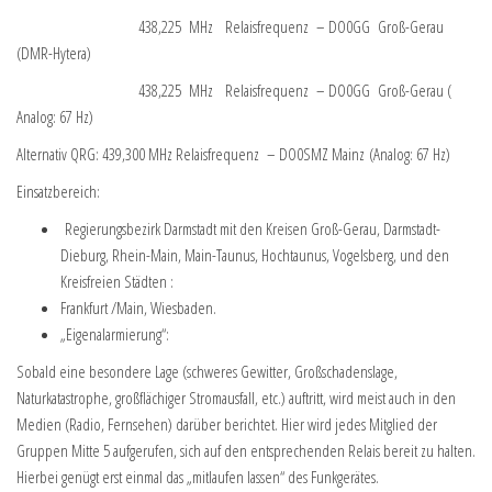
438,225 MHz Relaisfrequenz – DO0GG Groß-Gerau
(DMR-Hytera)
438,225 MHz Relaisfrequenz – DO0GG Groß-Gerau (
Analog: 67 Hz)
Alternativ QRG: 439,300 MHz Relaisfrequenz – DO0SMZ Mainz (Analog: 67 Hz)
Einsatzbereich:
Regierungsbezirk Darmstadt mit den Kreisen Groß-Gerau, Darmstadt-
Dieburg, Rhein-Main, Main-Taunus, Hochtaunus, Vogelsberg, und den
Kreisfreien Städten :
Frankfurt /Main, Wiesbaden.
„Eigenalarmierung“:
Sobald eine besondere Lage (schweres Gewitter, Großschadenslage,
Naturkatastrophe, großflächiger Stromausfall, etc.) auftritt, wird meist auch in den
Medien (Radio, Fernsehen) darüber berichtet. Hier wird jedes Mitglied der
Gruppen Mitte 5 aufgerufen, sich auf den entsprechenden Relais bereit zu halten.
Hierbei genügt erst einmal das „mitlaufen lassen“ des Funkgerätes.