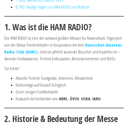
7. Fazit: Warum sich Präsenz lohnt
8. FAQ: Häufige Fragen zur HAM RADIO und Notfunk
1. Was ist die HAM RADIO?
Die HAM RADIO ist eine der weltweit größten Messen für Amateurfunk. Organisiert
von der Messe Friedrichshafen in Kooperation mit dem
Deutschen Amateur-
Radio-Club (DARC)
, zieht sie jährlich tausende Besucher und Aussteller an –
darunter Funkamateure, Technik-Enthusiasten, Behördenvertreter und NGOs.
Sie bietet:
Aktuelle Technik: Funkgeräte, Antennen, Messtechnik
Fachvorträge auf Deutsch & Englisch
Einen riesigen Funkflohmarkt
Austausch mit Verbänden wie
ARRL
,
ÖVSV
,
USKA
,
IARU
2. Historie & Bedeutung der Messe