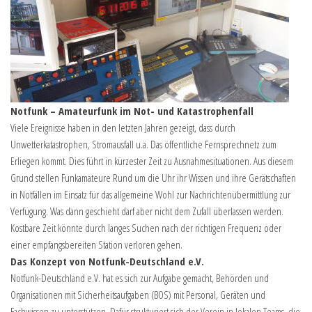
Notfunk – Amateurfunk im Not- und Katastrophenfall
Viele Ereignisse haben in den letzten Jahren gezeigt, dass durch
Unwetterkatastrophen, Stromausfall u.ä. Das öffentliche Fernsprechnetz zum
Erliegen kommt. Dies führt in kürzester Zeit zu Ausnahmesituationen. Aus diesem
Grund stellen Funkamateure Rund um die Uhr ihr Wissen und ihre Gerätschaften
in Notfällen im Einsatz für das allgemeine Wohl zur Nachrichtenübermittlung zur
Verfügung. Was dann geschieht darf aber nicht dem Zufall überlassen werden.
Kostbare Zeit könnte durch langes Suchen nach der richtigen Frequenz oder
einer empfangsbereiten Station verloren gehen.
Das Konzept von Notfunk-Deutschland e.V.
Notfunk-Deutschland e.V. hat es sich zur Aufgabe gemacht, Behörden und
Organisationen mit Sicherheitsaufgaben (BOS) mit Personal, Geräten und
Fachwissen zu unterstützen. Dafür strukturiert sich der Verein in lokalen Teams, die