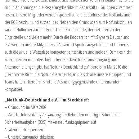
sich in Anlehnung an die Regierungsbezirke im Bedarfsfall zu Gruppen zusammen
fassen. Unsere Mitglieder werden speziell auf die Bedürfnisse des Notfunks und
der BOS geschult und ausgebildet. Neben den Grundlagen zum Notfunk schulen
wir die Notfunker auch im Bereich der Kartenkunde, der Gefahren an der
Einsatzstelle und vielem mehr. Durch die Kooperation mit Skywarn Deutschland
e.V. werden unsere Mitglieder zu Advanced Spotter ausgebildet und können so
auch die aktuelle Wetterlage kompetent einschätzen und melden. Damit es nicht
zu Problemen mit unterschiedlichen Steckern für Stromversorgung und
Antennenleitungen gibt, hat Notfunk-Deutschland e.V. bereits im Mai 2010 die
„Technische Richtlinie Notfunk“ erarbeitet, an die sich alle unsere Gruppen und
Teams halten. Hierdurch sind alle Ausrüstungsgegenstände untereinander
kompatibel.
„Notfunk-Deutschland e.V.“ im Steckbrief:
– Gründung: im März 2007
– Zweck: Unterstützung / Ergänzung der Behörden und Organisationen mit
Sicherheitsaufgaben (BOS) mit Amateurfunkequipment auf
Amateurfunkfrequenzen
– Unterstützungsmöglichkeiten: